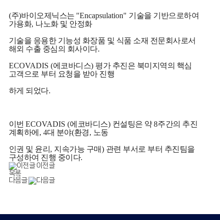
(
주
)
바이오제닉스는
"Encapsulation"
기술을 기반으로하여
가용화
,
나노화 및 안정화
기술을 응용한 기능성 화장품 및 식품 소재 전문회사로서
해외 수출 중심의 회사이다
.
ECOVADIS (
에코바디스
)
평가 추진은 북미지역의 핵심
고객으로 부터 요청을 받아 진행
하게 되었다
.
이번
ECOVADIS (
에코바디스
)
컨설팅은 약
8
주간의 추진
계획하에
, 4
대 분야
(
환경
,
노동
인권 및 윤리
,
지속가능 구매
)
관련 부서로 부터 추진팀을
구성하여 진행 중이다
.
이전글
목록
다음글