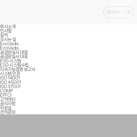
CONTACT US
회사소개
인사말
실적
오시는 길
EcoVadis
EcoVadis
공급망실사 대응
공급망실사 대응
ESG 시스템
ESG 시스템수립
지속가능경영 보고서
시스템 인증
ISO 14001
ISO 45001
ISO 37001
CGMP
EFFCI
고객센터
공지사항
자료실
견적문의